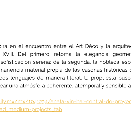
pira en el encuentro entre el Art Déco y la arquite
o XVIII. Del primero retoma la elegancia geométr
ofisticación serena; de la segunda, la nobleza espac
manencia material propia de las casonas históricas 
os lenguajes de manera literal, la propuesta busca
rear una atmósfera coherente, atemporal y sensible a
ily.mx/mx/1041234/anata-vin-bar-central-de-proye
ad_medium=projects_tab