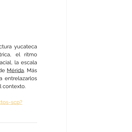
ctura yucateca 
ica, el ritmo 
ial, la escala 
de 
Mérida
. Más 
 entrelazarlos 
l contexto.
ctos-scp?