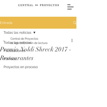
Entrada
Todas las noticias
Central de Proyectos
Todas las noticias
22 ago 2017
0 min de lectura
Premio Noldi Shreck 2017 -
Publicaciones
Restaurantes
Premios
Proyectos en proceso