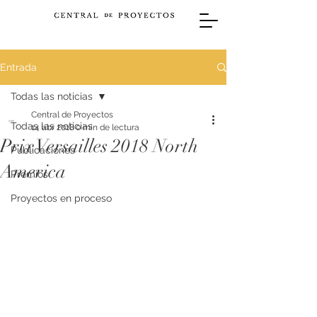
Entrada
Todas las noticias
Central de Proyectos
Todas las noticias
14 abr 2018
0 min de lectura
Prix Versailles 2018 North
Publicaciones
America
Premios
Proyectos en proceso