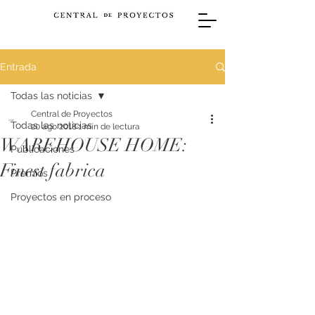
Entrada
Todas las noticias
Central de Proyectos
Todas las noticias
20 ago 2018
1 min de lectura
WAREHOUSE HOME:
Publicaciones
Finest fabrica
Premios
Proyectos en proceso